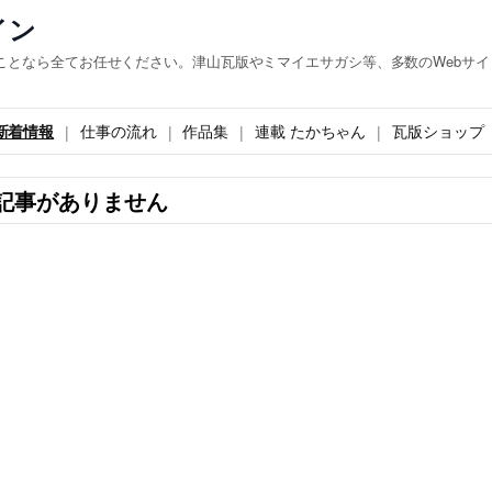
イン
ことなら全てお任せください。津山瓦版やミマイエサガシ等、多数のWebサイ
新着情報
仕事の流れ
作品集
連載 たかちゃん
瓦版ショップ
記事がありません