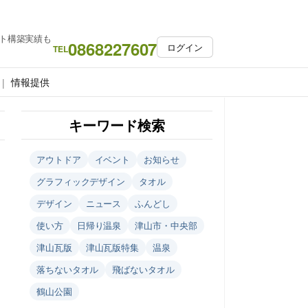
ト構築実績も
0868227607
ログイン
TEL
情報提供
キーワード検索
アウトドア
イベント
お知らせ
グラフィックデザイン
タオル
デザイン
ニュース
ふんどし
使い方
日帰り温泉
津山市・中央部
津山瓦版
津山瓦版特集
温泉
落ちないタオル
飛ばないタオル
鶴山公園