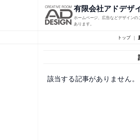
内
有限会社アドデザ
容
ホームページ、広告などデザインの
を
あります。
ス
トップ
キ
ッ
プ
該当する記事がありません。