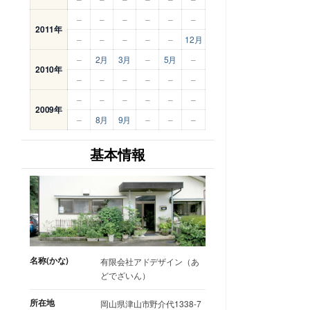
–
–
–
–
–
–
2011年
–
–
–
–
–
12月
–
2月
3月
–
5月
–
2010年
–
–
–
–
–
–
–
–
–
–
–
–
2009年
–
8月
9月
–
–
–
基本情報
名称(かな)
有限会社アドデザイン（あ
どでざいん）
所在地
岡山県津山市野介代1338-7