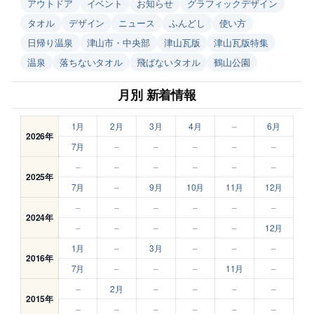
アウトドア
イベント
お知らせ
グラフィックデザイン
タオル
デザイン
ニュース
ふんどし
使い方
日帰り温泉
津山市・中央部
津山瓦版
津山瓦版特集
温泉
落ちないタオル
飛ばないタオル
鶴山公園
月別 新着情報
1月
2月
3月
4月
–
6月
2026年
7月
–
–
–
–
–
–
–
–
–
–
–
2025年
7月
–
9月
10月
11月
12月
–
–
–
–
–
–
2024年
–
–
–
–
–
12月
1月
–
3月
–
–
–
2016年
7月
–
–
–
11月
–
–
2月
–
–
–
–
2015年
–
–
–
–
–
–