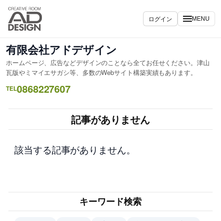
内
容
ログイン
MENU
を
ス
有限会社アドデザイン
キ
ホームページ、広告などデザインのことなら全てお任せください。津山
ッ
瓦版やミマイエサガシ等、多数のWebサイト構築実績もあります。
プ
0868227607
TEL
記事がありません
該当する記事がありません。
キーワード検索