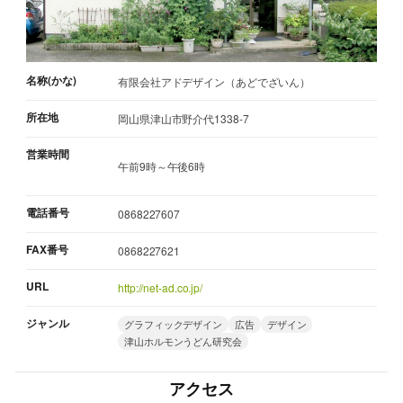
名称(かな)
有限会社アドデザイン（あどでざいん）
所在地
岡山県津山市野介代1338-7
営業時間
午前9時～午後6時
電話番号
0868227607
FAX番号
0868227621
URL
http://net-ad.co.jp/
ジャンル
グラフィックデザイン
広告
デザイン
津山ホルモンうどん研究会
アクセス