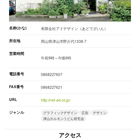
名称(かな)
有限会社アドデザイン（あどでざいん）
所在地
岡山県津山市野介代1338-7
営業時間
午前9時～午後6時
電話番号
0868227607
FAX番号
0868227621
URL
http://net-ad.co.jp/
ジャンル
グラフィックデザイン
広告
デザイン
津山ホルモンうどん研究会
アクセス