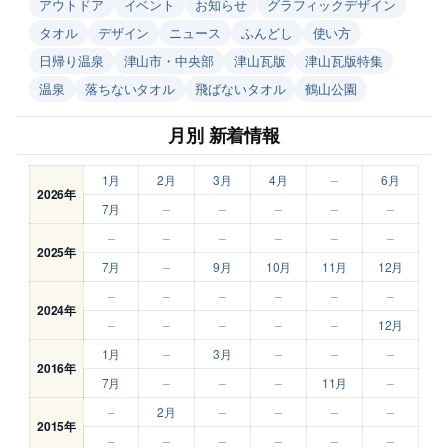
アウトドア
イベント
お知らせ
グラフィックデザイン
タオル
デザイン
ニュース
ふんどし
使い方
日帰り温泉
津山市・中央部
津山瓦版
津山瓦版特集
温泉
落ちないタオル
飛ばないタオル
鶴山公園
月別 新着情報
1月
2月
3月
4月
–
6月
2026年
7月
–
–
–
–
–
–
–
–
–
–
–
2025年
7月
–
9月
10月
11月
12月
–
–
–
–
–
–
2024年
–
–
–
–
–
12月
1月
–
3月
–
–
–
2016年
7月
–
–
–
11月
–
–
2月
–
–
–
–
2015年
–
–
–
–
–
–