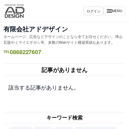
内
容
ログイン
MENU
を
ス
有限会社アドデザイン
キ
ホームページ、広告などデザインのことなら全てお任せください。津山
ッ
瓦版やミマイエサガシ等、多数のWebサイト構築実績もあります。
プ
0868227607
TEL
記事がありません
該当する記事がありません。
キーワード検索