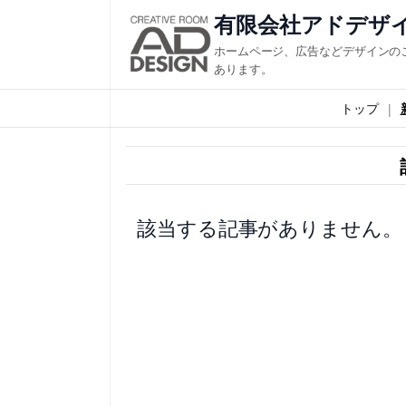
内
有限会社アドデザ
容
ホームページ、広告などデザインの
を
あります。
ス
トップ
キ
ッ
プ
該当する記事がありません。