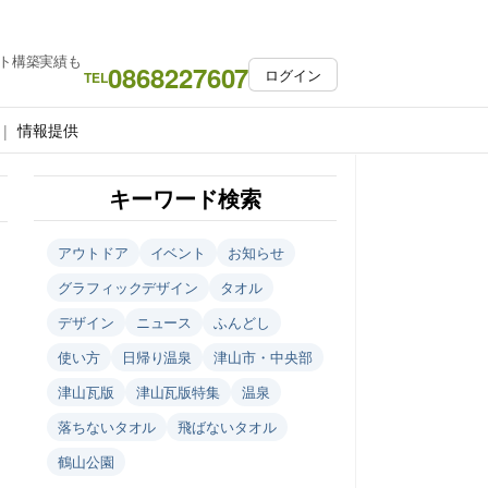
ト構築実績も
0868227607
ログイン
TEL
情報提供
キーワード検索
アウトドア
イベント
お知らせ
グラフィックデザイン
タオル
デザイン
ニュース
ふんどし
使い方
日帰り温泉
津山市・中央部
津山瓦版
津山瓦版特集
温泉
落ちないタオル
飛ばないタオル
鶴山公園