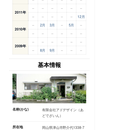
–
–
–
–
–
–
2011年
–
–
–
–
–
12月
–
2月
3月
–
5月
–
2010年
–
–
–
–
–
–
–
–
–
–
–
–
2009年
–
8月
9月
–
–
–
基本情報
名称(かな)
有限会社アドデザイン（あ
どでざいん）
所在地
岡山県津山市野介代1338-7