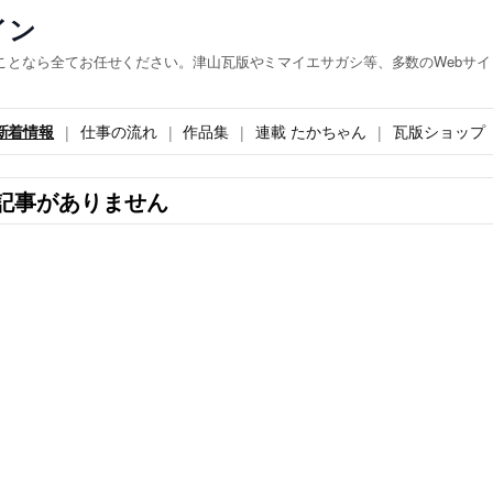
イン
ことなら全てお任せください。津山瓦版やミマイエサガシ等、多数のWebサイ
新着情報
仕事の流れ
作品集
連載 たかちゃん
瓦版ショップ
記事がありません