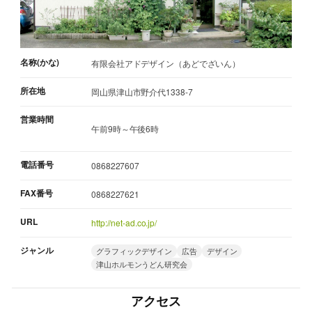
名称(かな)
有限会社アドデザイン（あどでざいん）
所在地
岡山県津山市野介代1338-7
営業時間
午前9時～午後6時
電話番号
0868227607
FAX番号
0868227621
URL
http://net-ad.co.jp/
ジャンル
グラフィックデザイン
広告
デザイン
津山ホルモンうどん研究会
アクセス