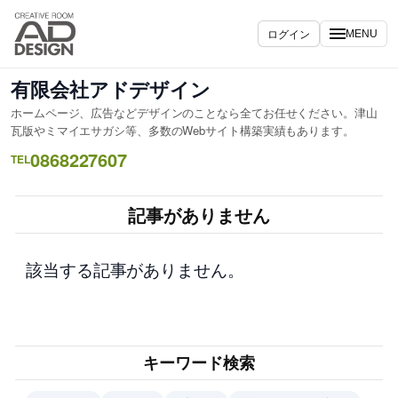
内
容
ログイン
MENU
を
ス
有限会社アドデザイン
キ
ホームページ、広告などデザインのことなら全てお任せください。津山
ッ
瓦版やミマイエサガシ等、多数のWebサイト構築実績もあります。
プ
0868227607
TEL
記事がありません
該当する記事がありません。
キーワード検索