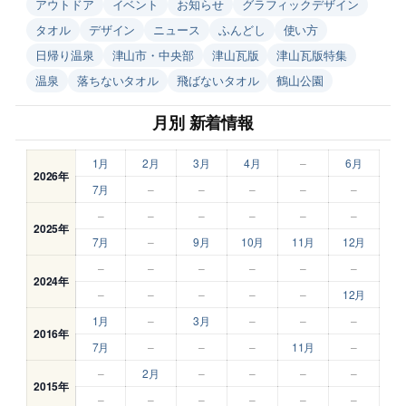
アウトドア
イベント
お知らせ
グラフィックデザイン
タオル
デザイン
ニュース
ふんどし
使い方
日帰り温泉
津山市・中央部
津山瓦版
津山瓦版特集
温泉
落ちないタオル
飛ばないタオル
鶴山公園
月別 新着情報
1月
2月
3月
4月
–
6月
2026年
7月
–
–
–
–
–
–
–
–
–
–
–
2025年
7月
–
9月
10月
11月
12月
–
–
–
–
–
–
2024年
–
–
–
–
–
12月
1月
–
3月
–
–
–
2016年
7月
–
–
–
11月
–
–
2月
–
–
–
–
2015年
–
–
–
–
–
–