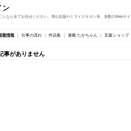
イン
ことなら全てお任せください。津山瓦版やミマイエサガシ等、多数のWebサイ
新着情報
仕事の流れ
作品集
連載 たかちゃん
瓦版ショップ
記事がありません