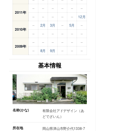
–
–
–
–
–
–
2011年
–
–
–
–
–
12月
–
2月
3月
–
5月
–
2010年
–
–
–
–
–
–
–
–
–
–
–
–
2009年
–
8月
9月
–
–
–
基本情報
名称(かな)
有限会社アドデザイン（あ
どでざいん）
所在地
岡山県津山市野介代1338-7