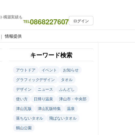
ト構築実績も
0868227607
ログイン
TEL
情報提供
キーワード検索
アウトドア
イベント
お知らせ
グラフィックデザイン
タオル
デザイン
ニュース
ふんどし
使い方
日帰り温泉
津山市・中央部
津山瓦版
津山瓦版特集
温泉
落ちないタオル
飛ばないタオル
鶴山公園