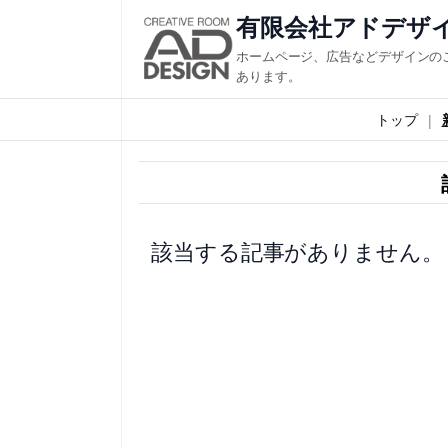
内
有限会社アドデザ
容
ホームページ、広告などデザインの
を
あります。
ス
トップ
キ
ッ
プ
該当する記事がありません。