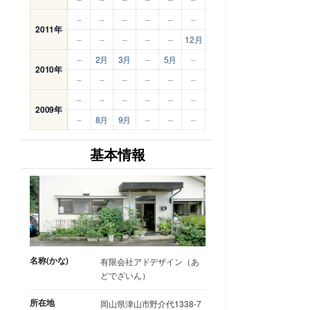
–
–
–
–
–
–
2011年
–
–
–
–
–
12月
–
2月
3月
–
5月
–
2010年
–
–
–
–
–
–
–
–
–
–
–
–
2009年
–
8月
9月
–
–
–
基本情報
名称(かな)
有限会社アドデザイン（あ
どでざいん）
所在地
岡山県津山市野介代1338-7