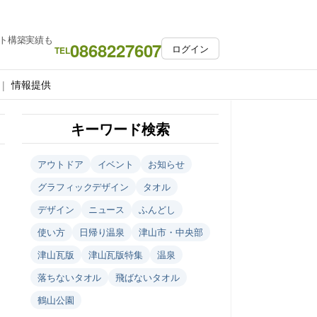
ト構築実績も
0868227607
ログイン
TEL
情報提供
キーワード検索
アウトドア
イベント
お知らせ
グラフィックデザイン
タオル
デザイン
ニュース
ふんどし
使い方
日帰り温泉
津山市・中央部
津山瓦版
津山瓦版特集
温泉
落ちないタオル
飛ばないタオル
鶴山公園