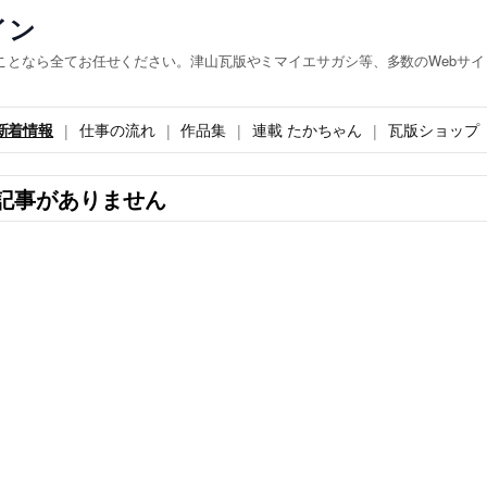
イン
ことなら全てお任せください。津山瓦版やミマイエサガシ等、多数のWebサイ
新着情報
仕事の流れ
作品集
連載 たかちゃん
瓦版ショップ
記事がありません