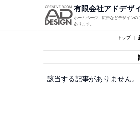
内
有限会社アドデザ
容
ホームページ、広告などデザインの
を
あります。
ス
トップ
キ
ッ
プ
該当する記事がありません。