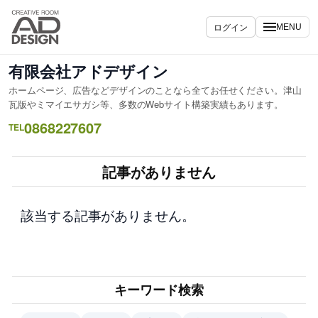
内
容
ログイン
MENU
を
ス
有限会社アドデザイン
キ
ホームページ、広告などデザインのことなら全てお任せください。津山
ッ
瓦版やミマイエサガシ等、多数のWebサイト構築実績もあります。
プ
0868227607
TEL
記事がありません
該当する記事がありません。
キーワード検索