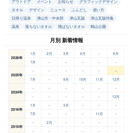
アウトドア
イベント
お知らせ
グラフィックデザイン
タオル
デザイン
ニュース
ふんどし
使い方
日帰り温泉
津山市・中央部
津山瓦版
津山瓦版特集
温泉
落ちないタオル
飛ばないタオル
鶴山公園
月別 新着情報
1月
2月
3月
4月
–
6月
2026年
7月
–
–
–
–
–
–
–
–
–
–
–
2025年
7月
–
9月
10月
11月
12月
–
–
–
–
–
–
2024年
–
–
–
–
–
12月
1月
–
3月
–
–
–
2016年
7月
–
–
–
11月
–
–
2月
–
–
–
–
2015年
–
–
–
–
–
–