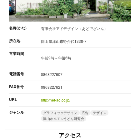
名称(かな)
有限会社アドデザイン（あどでざいん）
所在地
岡山県津山市野介代1338-7
営業時間
午前9時～午後6時
電話番号
0868227607
FAX番号
0868227621
URL
http://net-ad.co.jp/
ジャンル
グラフィックデザイン
広告
デザイン
津山ホルモンうどん研究会
アクセス