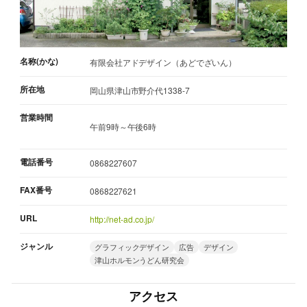
名称(かな)
有限会社アドデザイン（あどでざいん）
所在地
岡山県津山市野介代1338-7
営業時間
午前9時～午後6時
電話番号
0868227607
FAX番号
0868227621
URL
http://net-ad.co.jp/
ジャンル
グラフィックデザイン
広告
デザイン
津山ホルモンうどん研究会
アクセス