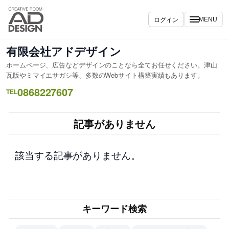
内
容
ログイン
MENU
を
ス
有限会社アドデザイン
キ
ホームページ、広告などデザインのことなら全てお任せください。津山
ッ
瓦版やミマイエサガシ等、多数のWebサイト構築実績もあります。
プ
0868227607
TEL
記事がありません
該当する記事がありません。
キーワード検索