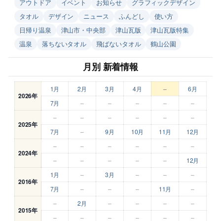
アウトドア
イベント
お知らせ
グラフィックデザイン
タオル
デザイン
ニュース
ふんどし
使い方
日帰り温泉
津山市・中央部
津山瓦版
津山瓦版特集
温泉
落ちないタオル
飛ばないタオル
鶴山公園
月別 新着情報
1月
2月
3月
4月
–
6月
2026年
7月
–
–
–
–
–
–
–
–
–
–
–
2025年
7月
–
9月
10月
11月
12月
–
–
–
–
–
–
2024年
–
–
–
–
–
12月
1月
–
3月
–
–
–
2016年
7月
–
–
–
11月
–
–
2月
–
–
–
–
2015年
–
–
–
–
–
–