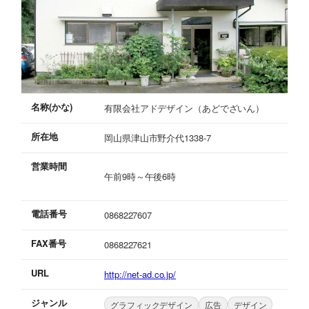
名称(かな)
有限会社アドデザイン（あどでざいん）
所在地
岡山県津山市野介代1338-7
営業時間
午前9時～午後6時
電話番号
0868227607
FAX番号
0868227621
URL
http://net-ad.co.jp/
ジャンル
グラフィックデザイン
広告
デザイン