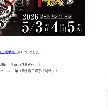
魔王選手権」
をUPしました。
地津山、牛肉の祭典再び！！
バトル！ 第９回牛魔王選手権開戦！！