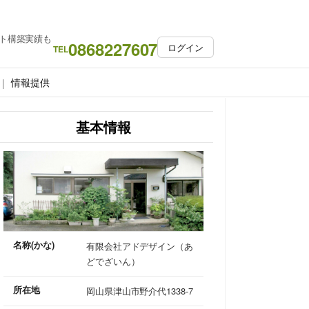
ト構築実績も
0868227607
ログイン
TEL
情報提供
基本情報
名称(かな)
有限会社アドデザイン（あ
どでざいん）
所在地
岡山県津山市野介代1338-7