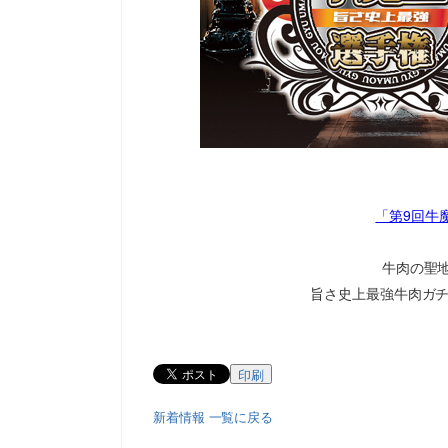
「第9回牛
牛肉の聖
旨さ史上最強牛肉ガチ
印刷
新着情報 一覧に戻る