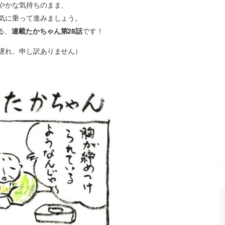
やかな気持ちのまま、
気に乗って進みましょう。
る、
連載たかちゃん第28話
です！
遅れ、申し訳ありません）