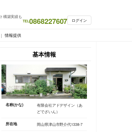
ト構築実績も
0868227607
ログイン
TEL
情報提供
基本情報
名称(かな)
有限会社アドデザイン（あ
どでざいん）
所在地
岡山県津山市野介代1338-7