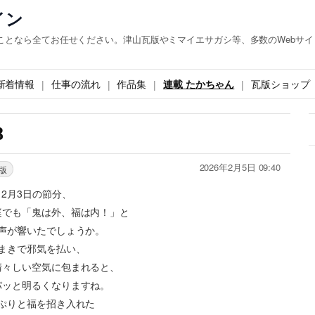
イン
ことなら全てお任せください。津山瓦版やミマイエサガシ等、多数のWebサイ
新着情報
仕事の流れ
作品集
連載 たかちゃん
瓦版ショップ
8
2026年2月5日 09:40
版
2月3日の節分、
庭でも「鬼は外、福は内！」と
声が響いたでしょうか。
まきで邪気を払い、
清々しい空気に包まれると、
パッと明るくなりますね。
ぷりと福を招き入れた