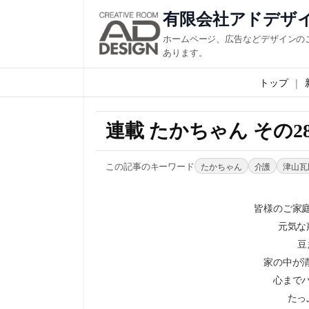
有限会社アドデザ
ホームページ、広告などデザインの
あります。
トップ
連載 たかちゃん その2
この記事のキーワード
たかちゃん
介護
津山瓦
皆様のご家
元気な
豆
家の中が
心まで
たっ