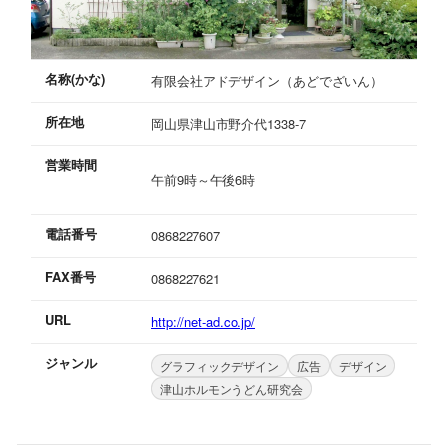
名称(かな)
有限会社アドデザイン（あどでざいん）
所在地
岡山県津山市野介代1338-7
営業時間
午前9時～午後6時
電話番号
0868227607
FAX番号
0868227621
URL
http://net-ad.co.jp/
ジャンル
グラフィックデザイン
広告
デザイン
津山ホルモンうどん研究会