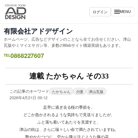
ログイン
MENU
有限会社アドデザイン
ホームページ、広告などデザインのことなら全てお任せください。津山
瓦版やミマイエサガシ等、多数のWebサイト構築実績もあります。
0868227607
TEL
連載 たかちゃん その33
この記事のキーワード
たかちゃん
介護
津山瓦版
2026年4月21日 09:12
足早に過ぎ去る桜の季節を、
どこか急かされるような気持ちで見送りましたが、
ふと落ち着いてあたりを見渡すと、
津山の街は、さらに瑞々しい命で満たされていますね。
艶やかなつつじ、空から降り注ぐような藤の花、