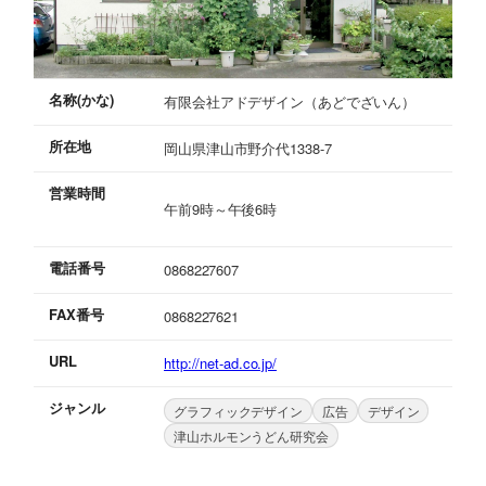
名称(かな)
有限会社アドデザイン（あどでざいん）
所在地
岡山県津山市野介代1338-7
営業時間
午前9時～午後6時
電話番号
0868227607
FAX番号
0868227621
URL
http://net-ad.co.jp/
ジャンル
グラフィックデザイン
広告
デザイン
津山ホルモンうどん研究会