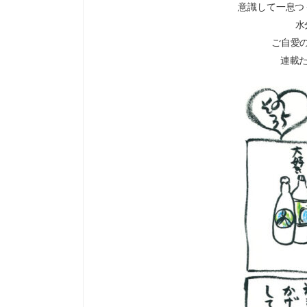
意識して一息つ
水
ご自愛
連載た