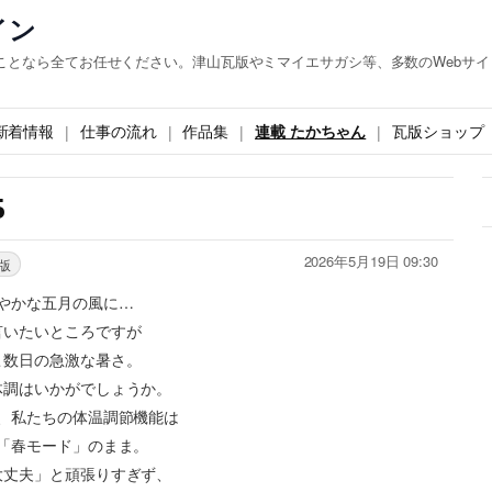
イン
ことなら全てお任せください。津山瓦版やミマイエサガシ等、多数のWebサイ
新着情報
仕事の流れ
作品集
連載 たかちゃん
瓦版ショップ
5
2026年5月19日 09:30
版
やかな五月の風に…
言いたいところですが
こ数日の急激な暑さ。
体調はいかがでしょうか。
、私たちの体温調節機能は
「春モード」のまま。
大丈夫」と頑張りすぎず、