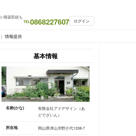
ト構築実績も
0868227607
ログイン
TEL
情報提供
基本情報
名称(かな)
有限会社アドデザイン（あ
どでざいん）
所在地
岡山県津山市野介代1338-7