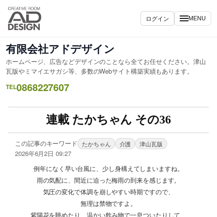
ログイン
MENU
有限会社アドデザイン
ホームページ、広告などデザインのことなら全てお任せください。津山
瓦版やミマイエサガシ等、多数のWebサイト構築実績もあります。
0868227607
TEL
連載 たかちゃん その36
この記事のキーワード
たかちゃん
介護
津山瓦版
2026年6月2日 09:27
例年になく早い台風に、少し身構えてしまいますね。
雨の気配に、間近に迫った梅雨の到来を感じます。
気圧の変化で体調を崩しやすい時期ですので、
無理は禁物ですよ。
紫陽花を眺めたり、温かい飲み物で一息ついたりして、