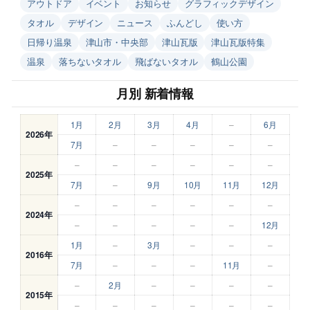
アウトドア
イベント
お知らせ
グラフィックデザイン
タオル
デザイン
ニュース
ふんどし
使い方
日帰り温泉
津山市・中央部
津山瓦版
津山瓦版特集
温泉
落ちないタオル
飛ばないタオル
鶴山公園
月別 新着情報
1月
2月
3月
4月
–
6月
2026年
7月
–
–
–
–
–
–
–
–
–
–
–
2025年
7月
–
9月
10月
11月
12月
–
–
–
–
–
–
2024年
–
–
–
–
–
12月
1月
–
3月
–
–
–
2016年
7月
–
–
–
11月
–
–
2月
–
–
–
–
2015年
–
–
–
–
–
–