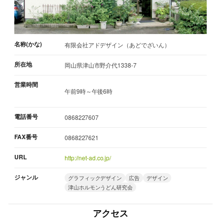
名称(かな)
有限会社アドデザイン（あどでざいん）
所在地
岡山県津山市野介代1338-7
営業時間
午前9時～午後6時
電話番号
0868227607
FAX番号
0868227621
URL
http://net-ad.co.jp/
ジャンル
グラフィックデザイン
広告
デザイン
津山ホルモンうどん研究会
アクセス