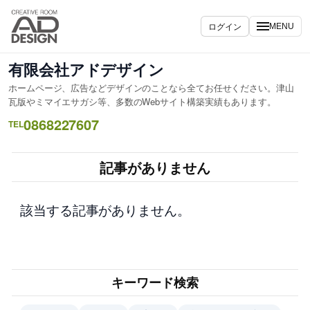
内
容
ログイン
MENU
を
ス
有限会社アドデザイン
キ
ホームページ、広告などデザインのことなら全てお任せください。津山
ッ
瓦版やミマイエサガシ等、多数のWebサイト構築実績もあります。
プ
0868227607
TEL
記事がありません
該当する記事がありません。
キーワード検索