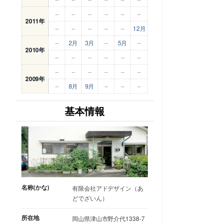
–
–
–
–
–
–
2011年
–
–
–
–
–
12月
–
2月
3月
–
5月
–
2010年
–
–
–
–
–
–
–
–
–
–
–
–
2009年
–
8月
9月
–
–
–
基本情報
名称(かな)
有限会社アドデザイン（あ
どでざいん）
所在地
岡山県津山市野介代1338-7