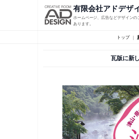
内
有限会社アドデザ
容
ホームページ、広告などデザインの
を
あります。
ス
トップ
キ
ッ
瓦版に新
プ