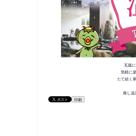
瓦版に
気軽に
たて続く
推し温
印刷