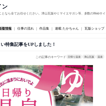
イン
ことなら全てお任せください。津山瓦版やミマイエサガシ等、多数のWebサイ
新着情報
仕事の流れ
作品集
連載 たかちゃん
瓦版ショップ
しい特集記事をUPしました！
この記事のキーワード
日帰り温泉
津山瓦版
温泉