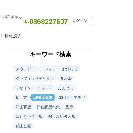
ト構築実績も
0868227607
ログイン
TEL
情報提供
キーワード検索
アウトドア
イベント
お知らせ
グラフィックデザイン
タオル
デザイン
ニュース
ふんどし
使い方
日帰り温泉
津山市・中央部
津山瓦版
津山瓦版特集
温泉
落ちないタオル
飛ばないタオル
鶴山公園