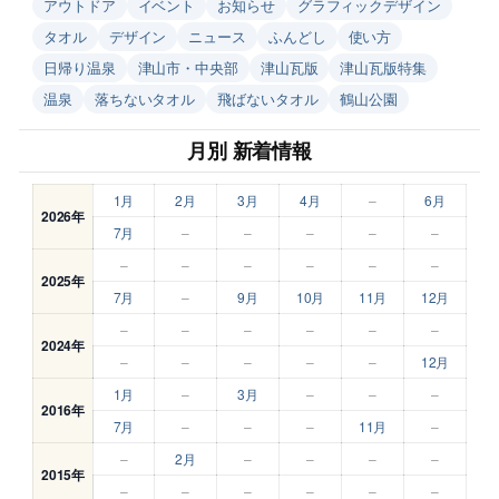
アウトドア
イベント
お知らせ
グラフィックデザイン
タオル
デザイン
ニュース
ふんどし
使い方
日帰り温泉
津山市・中央部
津山瓦版
津山瓦版特集
温泉
落ちないタオル
飛ばないタオル
鶴山公園
月別 新着情報
1月
2月
3月
4月
–
6月
2026年
7月
–
–
–
–
–
–
–
–
–
–
–
2025年
7月
–
9月
10月
11月
12月
–
–
–
–
–
–
2024年
–
–
–
–
–
12月
1月
–
3月
–
–
–
2016年
7月
–
–
–
11月
–
–
2月
–
–
–
–
2015年
–
–
–
–
–
–