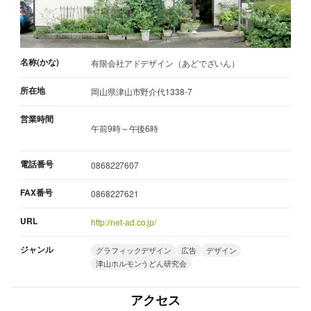
名称(かな)
有限会社アドデザイン（あどでざいん）
所在地
岡山県津山市野介代1338-7
営業時間
午前9時～午後6時
電話番号
0868227607
FAX番号
0868227621
URL
http://net-ad.co.jp/
ジャンル
グラフィックデザイン
広告
デザイン
津山ホルモンうどん研究会
アクセス