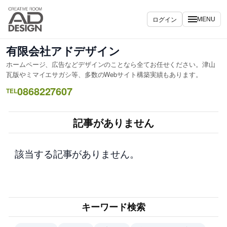
内
容
ログイン
MENU
を
ス
有限会社アドデザイン
キ
ホームページ、広告などデザインのことなら全てお任せください。津山
ッ
瓦版やミマイエサガシ等、多数のWebサイト構築実績もあります。
プ
0868227607
TEL
記事がありません
該当する記事がありません。
キーワード検索