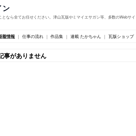
イン
ことなら全てお任せください。津山瓦版やミマイエサガシ等、多数のWebサイ
新着情報
仕事の流れ
作品集
連載 たかちゃん
瓦版ショップ
記事がありません