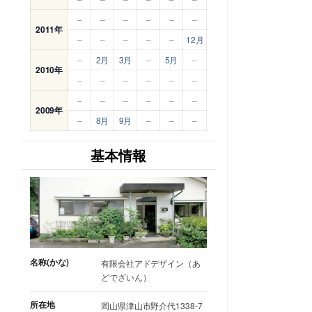
–
–
–
–
–
–
2011年
–
–
–
–
–
12月
–
2月
3月
–
5月
–
2010年
–
–
–
–
–
–
–
–
–
–
–
–
2009年
–
8月
9月
–
–
–
基本情報
名称(かな)
有限会社アドデザイン（あ
どでざいん）
所在地
岡山県津山市野介代1338-7