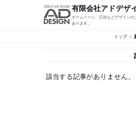
内
有限会社アドデザ
容
ホームページ、広告などデザインの
を
あります。
ス
トップ
キ
ッ
プ
該当する記事がありません。