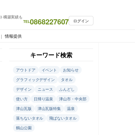
ト構築実績も
0868227607
ログイン
TEL
情報提供
キーワード検索
アウトドア
イベント
お知らせ
グラフィックデザイン
タオル
デザイン
ニュース
ふんどし
使い方
日帰り温泉
津山市・中央部
津山瓦版
津山瓦版特集
温泉
落ちないタオル
飛ばないタオル
鶴山公園