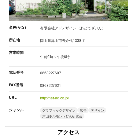
名称(かな)
有限会社アドデザイン（あどでざいん）
所在地
岡山県津山市野介代1338-7
営業時間
午前9時～午後6時
電話番号
0868227607
FAX番号
0868227621
URL
http://net-ad.co.jp/
ジャンル
グラフィックデザイン
広告
デザイン
津山ホルモンうどん研究会
アクセス