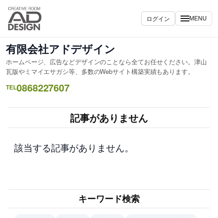
内
容
ログイン
MENU
を
ス
有限会社アドデザイン
キ
ホームページ、広告などデザインのことなら全てお任せください。津山
ッ
瓦版やミマイエサガシ等、多数のWebサイト構築実績もあります。
プ
0868227607
TEL
記事がありません
該当する記事がありません。
キーワード検索