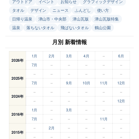
アウトドア
イベント
お知らせ
グラフィックデザイン
タオル
デザイン
ニュース
ふんどし
使い方
日帰り温泉
津山市・中央部
津山瓦版
津山瓦版特集
温泉
落ちないタオル
飛ばないタオル
鶴山公園
月別 新着情報
1月
2月
3月
4月
–
6月
2026年
7月
–
–
–
–
–
–
–
–
–
–
–
2025年
7月
–
9月
10月
11月
12月
–
–
–
–
–
–
2024年
–
–
–
–
–
12月
1月
–
3月
–
–
–
2016年
7月
–
–
–
11月
–
–
2月
–
–
–
–
2015年
–
–
–
–
–
–