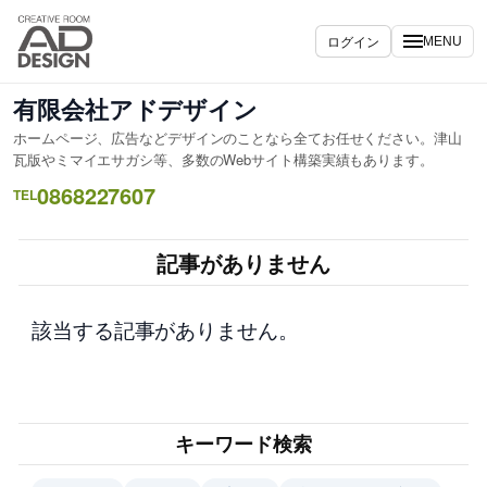
内
容
ログイン
MENU
を
ス
有限会社アドデザイン
キ
ホームページ、広告などデザインのことなら全てお任せください。津山
ッ
瓦版やミマイエサガシ等、多数のWebサイト構築実績もあります。
プ
0868227607
TEL
記事がありません
該当する記事がありません。
キーワード検索