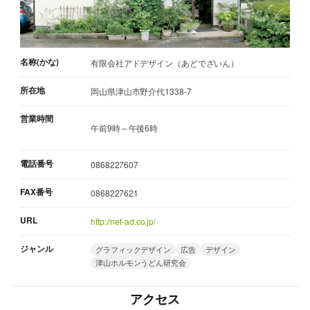
名称(かな)
有限会社アドデザイン（あどでざいん）
所在地
岡山県津山市野介代1338-7
営業時間
午前9時～午後6時
電話番号
0868227607
FAX番号
0868227621
URL
http://net-ad.co.jp/
ジャンル
グラフィックデザイン
広告
デザイン
津山ホルモンうどん研究会
アクセス