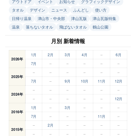
アウトドア
イベント
お知らせ
グラフィックデザイン
タオル
デザイン
ニュース
ふんどし
使い方
日帰り温泉
津山市・中央部
津山瓦版
津山瓦版特集
温泉
落ちないタオル
飛ばないタオル
鶴山公園
月別 新着情報
1月
2月
3月
4月
–
6月
2026年
7月
–
–
–
–
–
–
–
–
–
–
–
2025年
7月
–
9月
10月
11月
12月
–
–
–
–
–
–
2024年
–
–
–
–
–
12月
1月
–
3月
–
–
–
2016年
7月
–
–
–
11月
–
–
2月
–
–
–
–
2015年
–
–
–
–
–
–