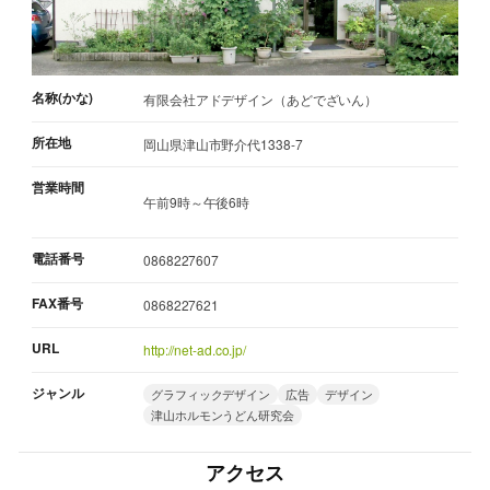
名称(かな)
有限会社アドデザイン（あどでざいん）
所在地
岡山県津山市野介代1338-7
営業時間
午前9時～午後6時
電話番号
0868227607
FAX番号
0868227621
URL
http://net-ad.co.jp/
ジャンル
グラフィックデザイン
広告
デザイン
津山ホルモンうどん研究会
アクセス