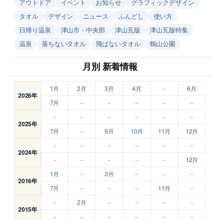
アウトドア
イベント
お知らせ
グラフィックデザイン
タオル
デザイン
ニュース
ふんどし
使い方
日帰り温泉
津山市・中央部
津山瓦版
津山瓦版特集
温泉
落ちないタオル
飛ばないタオル
鶴山公園
月別 新着情報
1月
2月
3月
4月
–
6月
2026年
7月
–
–
–
–
–
–
–
–
–
–
–
2025年
7月
–
9月
10月
11月
12月
–
–
–
–
–
–
2024年
–
–
–
–
–
12月
1月
–
3月
–
–
–
2016年
7月
–
–
–
11月
–
–
2月
–
–
–
–
2015年
–
–
–
–
–
–