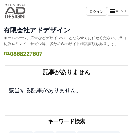
内
容
ログイン
MENU
を
ス
有限会社アドデザイン
キ
ホームページ、広告などデザインのことなら全てお任せください。津山
ッ
瓦版やミマイエサガシ等、多数のWebサイト構築実績もあります。
プ
0868227607
TEL
記事がありません
該当する記事がありません。
キーワード検索