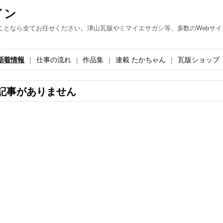
イン
ことなら全てお任せください。津山瓦版やミマイエサガシ等、多数のWebサイ
新着情報
仕事の流れ
作品集
連載 たかちゃん
瓦版ショップ
記事がありません