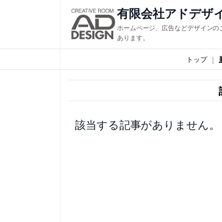
内
有限会社アドデザ
容
ホームページ、広告などデザインの
を
あります。
ス
トップ
キ
ッ
プ
該当する記事がありません。