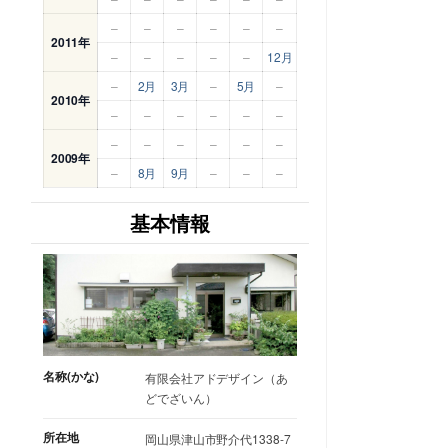
–
–
–
–
–
–
2011年
–
–
–
–
–
12月
–
2月
3月
–
5月
–
2010年
–
–
–
–
–
–
–
–
–
–
–
–
2009年
–
8月
9月
–
–
–
基本情報
名称(かな)
有限会社アドデザイン（あ
どでざいん）
所在地
岡山県津山市野介代1338-7