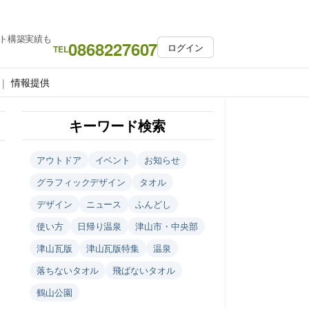
ト構築実績も
0868227607
ログイン
TEL
情報提供
キーワード検索
アウトドア
イベント
お知らせ
グラフィックデザイン
タオル
デザイン
ニュース
ふんどし
使い方
日帰り温泉
津山市・中央部
津山瓦版
津山瓦版特集
温泉
落ちないタオル
飛ばないタオル
鶴山公園