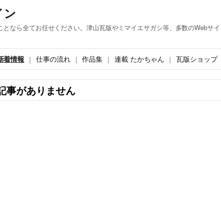
イン
ことなら全てお任せください。津山瓦版やミマイエサガシ等、多数のWebサイ
新着情報
仕事の流れ
作品集
連載 たかちゃん
瓦版ショップ
記事がありません