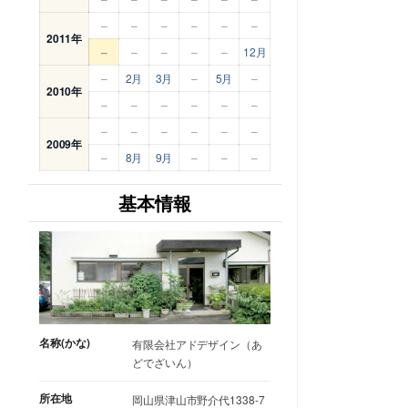
–
–
–
–
–
–
2011年
–
–
–
–
–
12月
–
2月
3月
–
5月
–
2010年
–
–
–
–
–
–
–
–
–
–
–
–
2009年
–
8月
9月
–
–
–
基本情報
名称(かな)
有限会社アドデザイン（あ
どでざいん）
所在地
岡山県津山市野介代1338-7