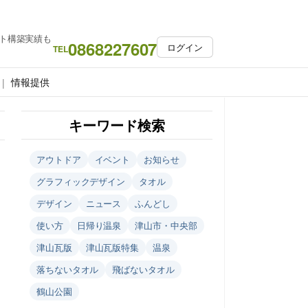
ト構築実績も
0868227607
ログイン
TEL
情報提供
キーワード検索
アウトドア
イベント
お知らせ
グラフィックデザイン
タオル
デザイン
ニュース
ふんどし
使い方
日帰り温泉
津山市・中央部
津山瓦版
津山瓦版特集
温泉
落ちないタオル
飛ばないタオル
鶴山公園