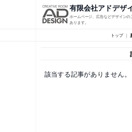
内
有限会社アドデザ
容
ホームページ、広告などデザインの
を
あります。
ス
トップ
キ
ッ
プ
該当する記事がありません。