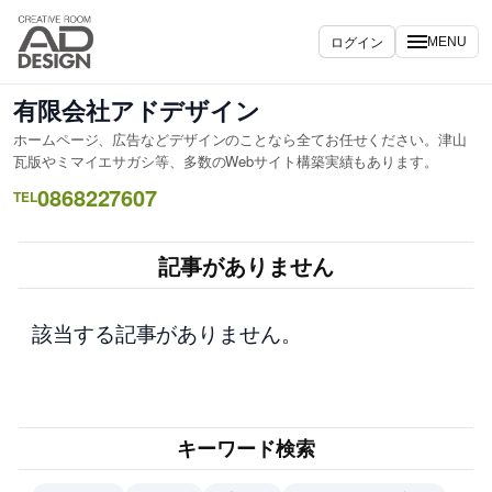
内
容
ログイン
MENU
を
ス
有限会社アドデザイン
キ
ホームページ、広告などデザインのことなら全てお任せください。津山
ッ
瓦版やミマイエサガシ等、多数のWebサイト構築実績もあります。
プ
0868227607
TEL
記事がありません
該当する記事がありません。
キーワード検索