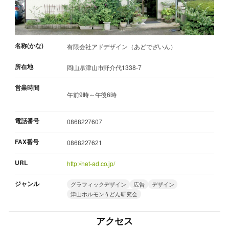
名称(かな)
有限会社アドデザイン（あどでざいん）
所在地
岡山県津山市野介代1338-7
営業時間
午前9時～午後6時
電話番号
0868227607
FAX番号
0868227621
URL
http://net-ad.co.jp/
ジャンル
グラフィックデザイン
広告
デザイン
津山ホルモンうどん研究会
アクセス