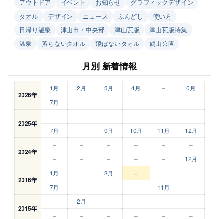
アウトドア
イベント
お知らせ
グラフィックデザイン
タオル
デザイン
ニュース
ふんどし
使い方
日帰り温泉
津山市・中央部
津山瓦版
津山瓦版特集
温泉
落ちないタオル
飛ばないタオル
鶴山公園
月別 新着情報
1月
2月
3月
4月
–
6月
2026年
7月
–
–
–
–
–
–
–
–
–
–
–
2025年
7月
–
9月
10月
11月
12月
–
–
–
–
–
–
2024年
–
–
–
–
–
12月
1月
–
3月
–
–
–
2016年
7月
–
–
–
11月
–
–
2月
–
–
–
–
2015年
–
–
–
–
–
–