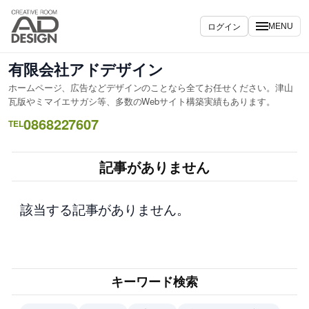
内
容
ログイン
MENU
を
ス
有限会社アドデザイン
キ
ホームページ、広告などデザインのことなら全てお任せください。津山
ッ
瓦版やミマイエサガシ等、多数のWebサイト構築実績もあります。
プ
0868227607
TEL
記事がありません
該当する記事がありません。
キーワード検索