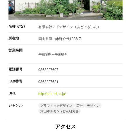
名称(かな)
有限会社アドデザイン（あどでざいん）
所在地
岡山県津山市野介代1338-7
営業時間
午前9時～午後6時
電話番号
0868227607
FAX番号
0868227621
URL
http://net-ad.co.jp/
ジャンル
グラフィックデザイン
広告
デザイン
津山ホルモンうどん研究会
アクセス