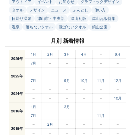
アウトドア
イベント
お知らせ
グラフィックデザイン
タオル
デザイン
ニュース
ふんどし
使い方
日帰り温泉
津山市・中央部
津山瓦版
津山瓦版特集
温泉
落ちないタオル
飛ばないタオル
鶴山公園
月別 新着情報
1月
2月
3月
4月
–
6月
2026年
7月
–
–
–
–
–
–
–
–
–
–
–
2025年
7月
–
9月
10月
11月
12月
–
–
–
–
–
–
2024年
–
–
–
–
–
12月
1月
–
3月
–
–
–
2016年
7月
–
–
–
11月
–
–
2月
–
–
–
–
2015年
–
–
–
–
–
–