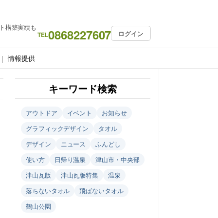
ト構築実績も
0868227607
ログイン
TEL
情報提供
キーワード検索
アウトドア
イベント
お知らせ
グラフィックデザイン
タオル
デザイン
ニュース
ふんどし
使い方
日帰り温泉
津山市・中央部
津山瓦版
津山瓦版特集
温泉
落ちないタオル
飛ばないタオル
鶴山公園