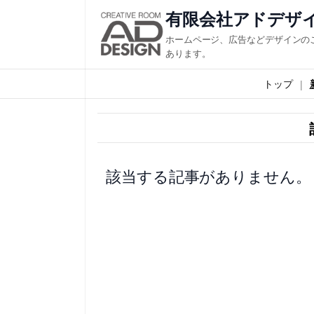
内
有限会社アドデザ
容
ホームページ、広告などデザインの
を
あります。
ス
トップ
キ
ッ
プ
該当する記事がありません。