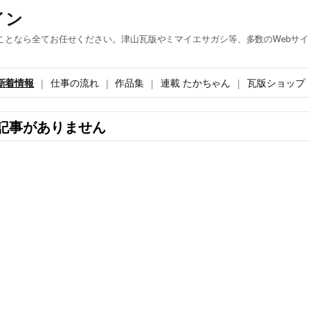
イン
ことなら全てお任せください。津山瓦版やミマイエサガシ等、多数のWebサイ
新着情報
仕事の流れ
作品集
連載 たかちゃん
瓦版ショップ
記事がありません