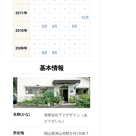
–
–
–
–
–
–
2011年
–
–
–
–
–
12月
–
2月
3月
–
5月
–
2010年
–
–
–
–
–
–
–
–
–
–
–
–
2009年
–
8月
9月
–
–
–
基本情報
名称(かな)
有限会社アドデザイン（あ
どでざいん）
所在地
岡山県津山市野介代1338-7