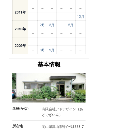
–
–
–
–
–
–
2011年
–
–
–
–
–
12月
–
2月
3月
–
5月
–
2010年
–
–
–
–
–
–
–
–
–
–
–
–
2009年
–
8月
9月
–
–
–
基本情報
名称(かな)
有限会社アドデザイン（あ
どでざいん）
所在地
岡山県津山市野介代1338-7