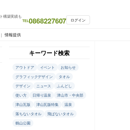
ト構築実績も
0868227607
ログイン
TEL
情報提供
キーワード検索
アウトドア
イベント
お知らせ
グラフィックデザイン
タオル
デザイン
ニュース
ふんどし
使い方
日帰り温泉
津山市・中央部
津山瓦版
津山瓦版特集
温泉
落ちないタオル
飛ばないタオル
鶴山公園