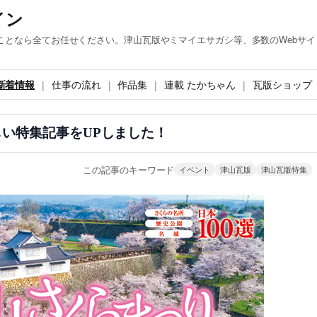
イン
ことなら全てお任せください。津山瓦版やミマイエサガシ等、多数のWebサイ
新着情報
仕事の流れ
作品集
連載 たかちゃん
瓦版ショップ
しい特集記事をUPしました！
この記事のキーワード
イベント
津山瓦版
津山瓦版特集