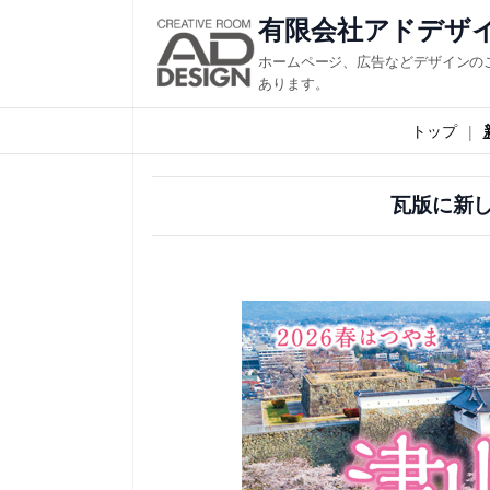
内
有限会社アドデザ
容
ホームページ、広告などデザインの
を
あります。
ス
トップ
キ
ッ
瓦版に新
プ