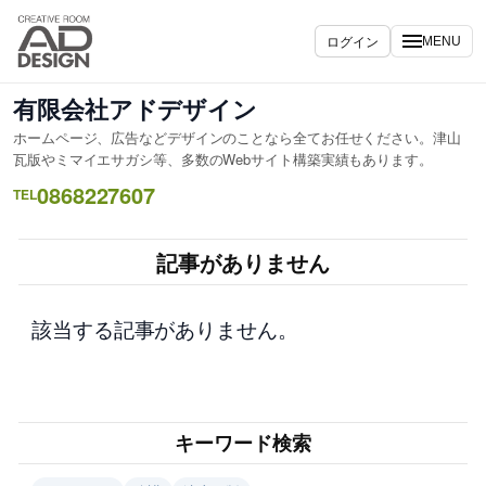
内
容
ログイン
MENU
を
ス
有限会社アドデザイン
キ
ホームページ、広告などデザインのことなら全てお任せください。津山
ッ
瓦版やミマイエサガシ等、多数のWebサイト構築実績もあります。
プ
0868227607
TEL
記事がありません
該当する記事がありません。
キーワード検索