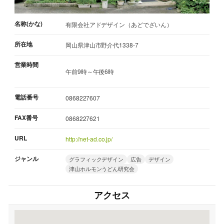
名称(かな)
有限会社アドデザイン（あどでざいん）
所在地
岡山県津山市野介代1338-7
営業時間
午前9時～午後6時
電話番号
0868227607
FAX番号
0868227621
URL
http://net-ad.co.jp/
ジャンル
グラフィックデザイン
広告
デザイン
津山ホルモンうどん研究会
アクセス