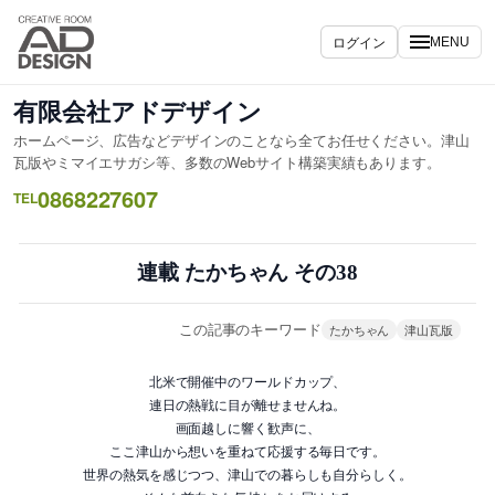
内
容
ログイン
MENU
を
ス
有限会社アドデザイン
キ
ホームページ、広告などデザインのことなら全てお任せください。津山
ッ
瓦版やミマイエサガシ等、多数のWebサイト構築実績もあります。
プ
0868227607
TEL
連載 たかちゃん その38
この記事のキーワード
たかちゃん
津山瓦版
北米で開催中のワールドカップ、
連日の熱戦に目が離せませんね。
画面越しに響く歓声に、
ここ津山から想いを重ねて応援する毎日です。
世界の熱気を感じつつ、津山での暮らしも自分らしく。