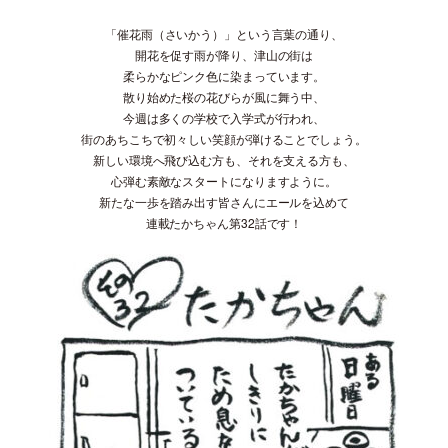
「催花雨（さいかう）」という言葉の通り、
開花を促す雨が降り、津山の街は
柔らかなピンク色に染まっています。
散り始めた桜の花びらが風に舞う中、
今週は多くの学校で入学式が行われ、
街のあちこちで初々しい笑顔が弾けることでしょう。
新しい環境へ飛び込む方も、それを支える方も、
心弾む素敵なスタートになりますように。
新たな一歩を踏み出す皆さんにエールを込めて
連載たかちゃん第32話です！