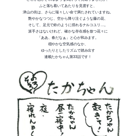
ふと落ち着いてあたりを見渡すと、
津山の街は、さらに瑞々しい命で満たされていますね。
艶やかなつつじ、空から降り注ぐような藤の花、
そして、足元で鈴のように揺れるナルコユリ…。
派手さはないけれど、確かな存在感を放つ花々に
「ああ、春だなぁ」と心が和みます。
穏やかな空気感のなか、
ゆったりとしたリズムで踏み出す
連載たかちゃん第33話です！