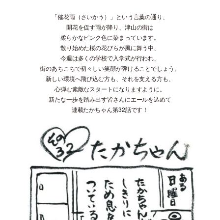
「催花雨（さいかう）」という言葉の通り、
開花を促す雨が降り、津山の街は
柔らかなピンク色に染まっています。
散り始めた桜の花びらが風に舞う中、
今週は多くの学校で入学式が行われ、
街のあちこちで初々しい笑顔が弾けることでしょう。
新しい環境へ飛び込む方も、それを支える方も、
心弾む素敵なスタートになりますように。
新たな一歩を踏み出す皆さんにエールを込めて
連載たかちゃん第32話です！