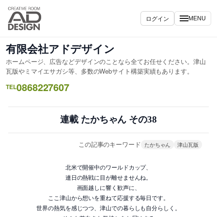
内
容
ログイン
MENU
を
ス
有限会社アドデザイン
キ
ホームページ、広告などデザインのことなら全てお任せください。津山
ッ
瓦版やミマイエサガシ等、多数のWebサイト構築実績もあります。
プ
0868227607
TEL
連載 たかちゃん その38
この記事のキーワード
たかちゃん
津山瓦版
北米で開催中のワールドカップ、
連日の熱戦に目が離せませんね。
画面越しに響く歓声に、
ここ津山から想いを重ねて応援する毎日です。
世界の熱気を感じつつ、津山での暮らしも自分らしく。