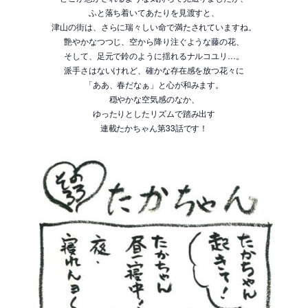
ふと落ち着いてあたりを見渡すと、
津山の街は、さらに瑞々しい命で満たされていますね。
艶やかなつつじ、空から降り注ぐような藤の花、
そして、足元で鈴のように揺れるナルコユリ…。
派手さはないけれど、確かな存在感を放つ花々に
「ああ、春だなぁ」と心が和みます。
穏やかな空気感のなか、
ゆったりとしたリズムで踏み出す
連載たかちゃん第33話です！