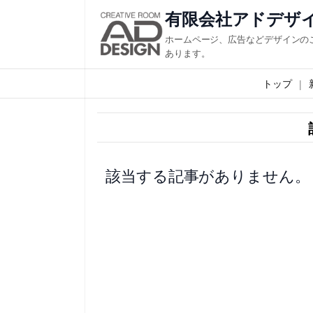
内
有限会社アドデザ
容
ホームページ、広告などデザインの
を
あります。
ス
トップ
キ
ッ
プ
該当する記事がありません。