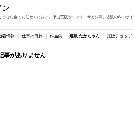
イン
ことなら全てお任せください。津山瓦版やミマイエサガシ等、多数のWebサイ
新着情報
仕事の流れ
作品集
連載 たかちゃん
瓦版ショップ
記事がありません