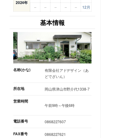
2024年
–
–
–
–
–
12月
基本情報
名称(かな)
有限会社アドデザイン（あ
どでざいん）
所在地
岡山県津山市野介代1338-7
営業時間
午前9時～午後6時
電話番号
0868227607
FAX番号
0868227621