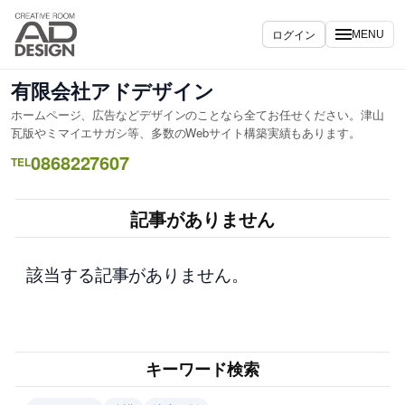
内
容
ログイン
MENU
を
ス
有限会社アドデザイン
キ
ホームページ、広告などデザインのことなら全てお任せください。津山
ッ
瓦版やミマイエサガシ等、多数のWebサイト構築実績もあります。
プ
0868227607
TEL
記事がありません
該当する記事がありません。
キーワード検索