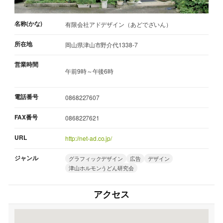
名称(かな)
有限会社アドデザイン（あどでざいん）
所在地
岡山県津山市野介代1338-7
営業時間
午前9時～午後6時
電話番号
0868227607
FAX番号
0868227621
URL
http://net-ad.co.jp/
ジャンル
グラフィックデザイン
広告
デザイン
津山ホルモンうどん研究会
アクセス