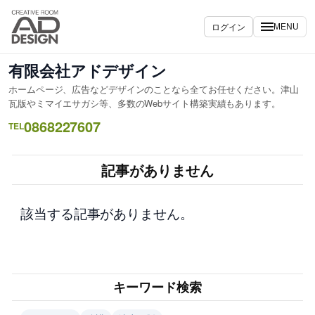
内
容
ログイン
MENU
を
ス
有限会社アドデザイン
キ
ホームページ、広告などデザインのことなら全てお任せください。津山
ッ
瓦版やミマイエサガシ等、多数のWebサイト構築実績もあります。
プ
0868227607
TEL
記事がありません
該当する記事がありません。
キーワード検索