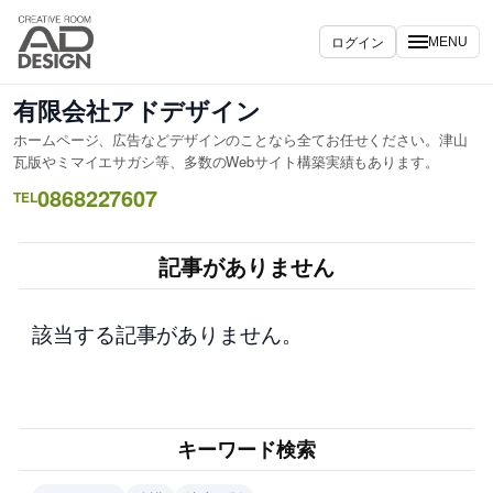
内
容
ログイン
MENU
を
ス
有限会社アドデザイン
キ
ホームページ、広告などデザインのことなら全てお任せください。津山
ッ
瓦版やミマイエサガシ等、多数のWebサイト構築実績もあります。
プ
0868227607
TEL
記事がありません
該当する記事がありません。
キーワード検索