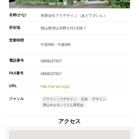
名称(かな)
有限会社アドデザイン（あどでざいん）
所在地
岡山県津山市野介代1338-7
営業時間
午前9時～午後6時
電話番号
0868227607
FAX番号
0868227621
URL
http://net-ad.co.jp/
ジャンル
グラフィックデザイン
広告
デザイン
津山ホルモンうどん研究会
アクセス