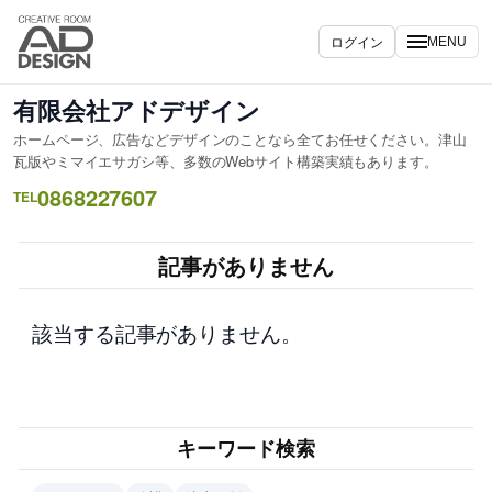
内
容
ログイン
MENU
を
ス
有限会社アドデザイン
キ
ホームページ、広告などデザインのことなら全てお任せください。津山
ッ
瓦版やミマイエサガシ等、多数のWebサイト構築実績もあります。
プ
0868227607
TEL
記事がありません
該当する記事がありません。
キーワード検索