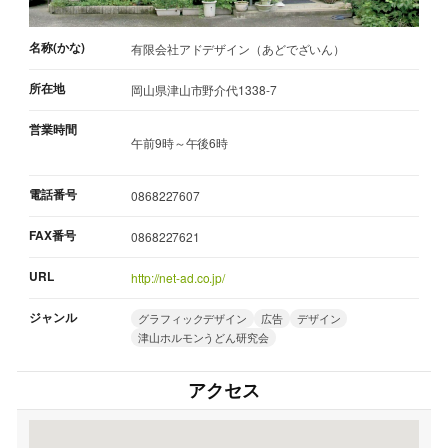
名称(かな)
有限会社アドデザイン（あどでざいん）
所在地
岡山県津山市野介代1338-7
営業時間
午前9時～午後6時
電話番号
0868227607
FAX番号
0868227621
URL
http://net-ad.co.jp/
ジャンル
グラフィックデザイン
広告
デザイン
津山ホルモンうどん研究会
アクセス