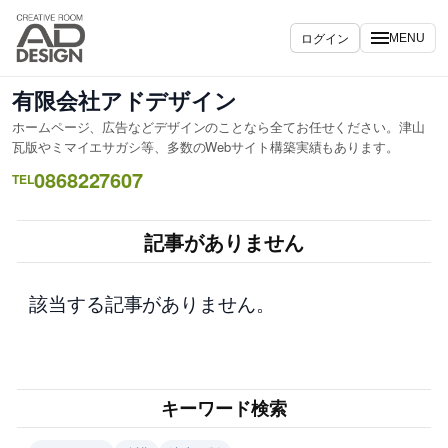
内
容
ログイン
MENU
を
ス
有限会社アドデザイン
キ
ホームページ、広告などデザインのことなら全てお任せください。津山
ッ
瓦版やミマイエサガシ等、多数のWebサイト構築実績もあります。
プ
0868227607
TEL
記事がありません
該当する記事がありません。
キーワード検索