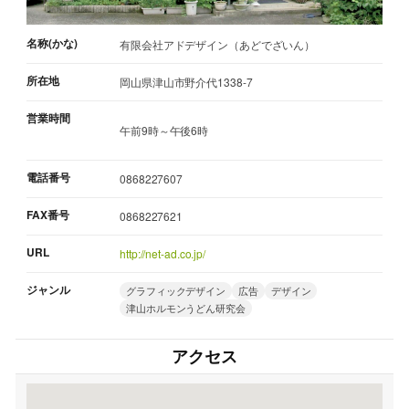
名称(かな)
有限会社アドデザイン（あどでざいん）
所在地
岡山県津山市野介代1338-7
営業時間
午前9時～午後6時
電話番号
0868227607
FAX番号
0868227621
URL
http://net-ad.co.jp/
ジャンル
グラフィックデザイン
広告
デザイン
津山ホルモンうどん研究会
アクセス