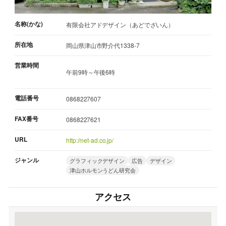
名称(かな)
有限会社アドデザイン（あどでざいん）
所在地
岡山県津山市野介代1338-7
営業時間
午前9時～午後6時
電話番号
0868227607
FAX番号
0868227621
URL
http://net-ad.co.jp/
ジャンル
グラフィックデザイン
広告
デザイン
津山ホルモンうどん研究会
アクセス