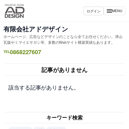
内
容
ログイン
MENU
を
ス
有限会社アドデザイン
キ
ホームページ、広告などデザインのことなら全てお任せください。津山
ッ
瓦版やミマイエサガシ等、多数のWebサイト構築実績もあります。
プ
0868227607
TEL
記事がありません
該当する記事がありません。
キーワード検索