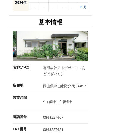
2024年
–
–
–
–
–
12月
基本情報
名称(かな)
有限会社アドデザイン（あ
どでざいん）
所在地
岡山県津山市野介代1338-7
営業時間
午前9時～午後6時
電話番号
0868227607
FAX番号
0868227621