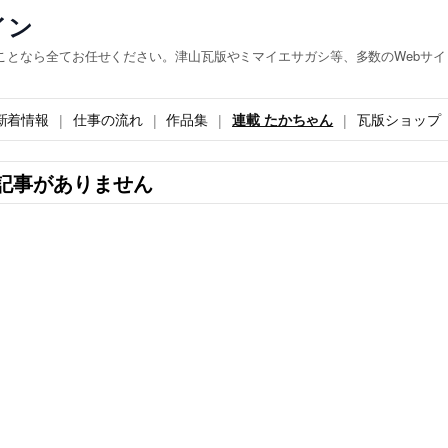
イン
ことなら全てお任せください。津山瓦版やミマイエサガシ等、多数のWebサイ
新着情報
仕事の流れ
作品集
連載 たかちゃん
瓦版ショップ
記事がありません