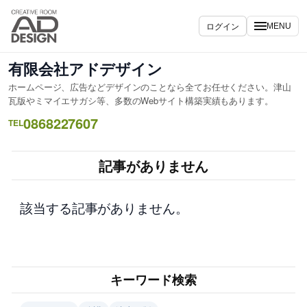
内
容
ログイン
MENU
を
ス
有限会社アドデザイン
キ
ホームページ、広告などデザインのことなら全てお任せください。津山
ッ
瓦版やミマイエサガシ等、多数のWebサイト構築実績もあります。
プ
0868227607
TEL
記事がありません
該当する記事がありません。
キーワード検索