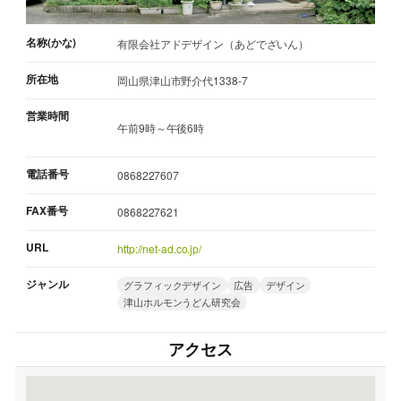
名称(かな)
有限会社アドデザイン（あどでざいん）
所在地
岡山県津山市野介代1338-7
営業時間
午前9時～午後6時
電話番号
0868227607
FAX番号
0868227621
URL
http://net-ad.co.jp/
ジャンル
グラフィックデザイン
広告
デザイン
津山ホルモンうどん研究会
アクセス