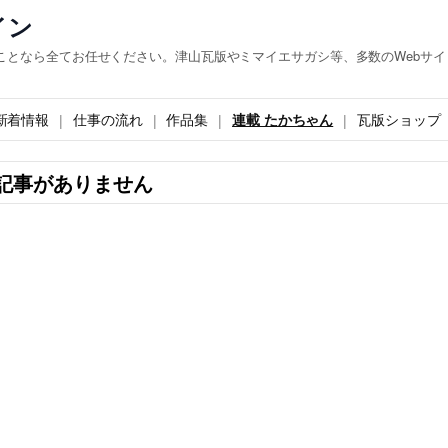
イン
ことなら全てお任せください。津山瓦版やミマイエサガシ等、多数のWebサイ
新着情報
仕事の流れ
作品集
連載 たかちゃん
瓦版ショップ
記事がありません