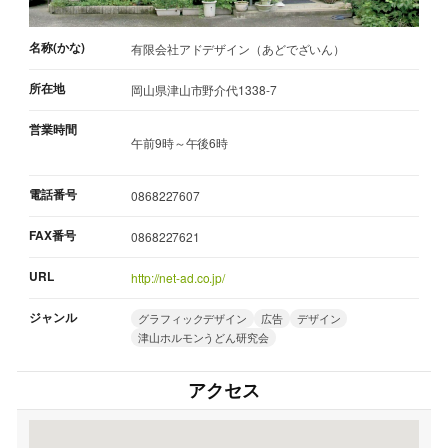
名称(かな)
有限会社アドデザイン（あどでざいん）
所在地
岡山県津山市野介代1338-7
営業時間
午前9時～午後6時
電話番号
0868227607
FAX番号
0868227621
URL
http://net-ad.co.jp/
ジャンル
グラフィックデザイン
広告
デザイン
津山ホルモンうどん研究会
アクセス