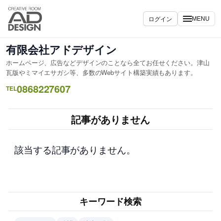
内
容
ログイン
MENU
を
ス
有限会社アドデザイン
キ
ホームページ、広告などデザインのことなら全てお任せください。津山
ッ
瓦版やミマイエサガシ等、多数のWebサイト構築実績もあります。
プ
0868227607
TEL
記事がありません
該当する記事がありません。
キーワード検索