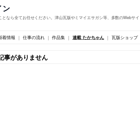
イン
ことなら全てお任せください。津山瓦版やミマイエサガシ等、多数のWebサイ
新着情報
仕事の流れ
作品集
連載 たかちゃん
瓦版ショップ
記事がありません