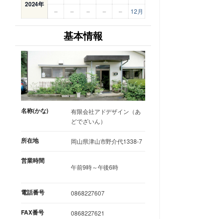
2024年
–
–
–
–
–
12月
基本情報
名称(かな)
有限会社アドデザイン（あ
どでざいん）
所在地
岡山県津山市野介代1338-7
営業時間
午前9時～午後6時
電話番号
0868227607
FAX番号
0868227621