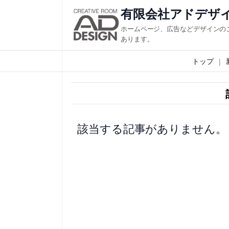
内
有限会社アドデザ
容
ホームページ、広告などデザインの
を
あります。
ス
トップ
キ
ッ
プ
該当する記事がありません。