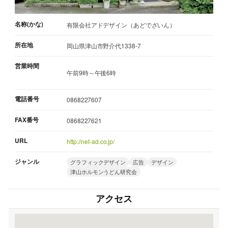
名称(かな)
有限会社アドデザイン（あどでざいん）
所在地
岡山県津山市野介代1338-7
営業時間
午前9時～午後6時
電話番号
0868227607
FAX番号
0868227621
URL
http://net-ad.co.jp/
ジャンル
グラフィックデザイン
広告
デザイン
津山ホルモンうどん研究会
アクセス