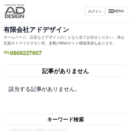
内
容
ログイン
MENU
を
ス
有限会社アドデザイン
キ
ホームページ、広告などデザインのことなら全てお任せください。津山
ッ
瓦版やミマイエサガシ等、多数のWebサイト構築実績もあります。
プ
0868227607
TEL
記事がありません
該当する記事がありません。
キーワード検索