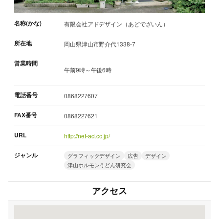
名称(かな)
有限会社アドデザイン（あどでざいん）
所在地
岡山県津山市野介代1338-7
営業時間
午前9時～午後6時
電話番号
0868227607
FAX番号
0868227621
URL
http://net-ad.co.jp/
ジャンル
グラフィックデザイン
広告
デザイン
津山ホルモンうどん研究会
アクセス