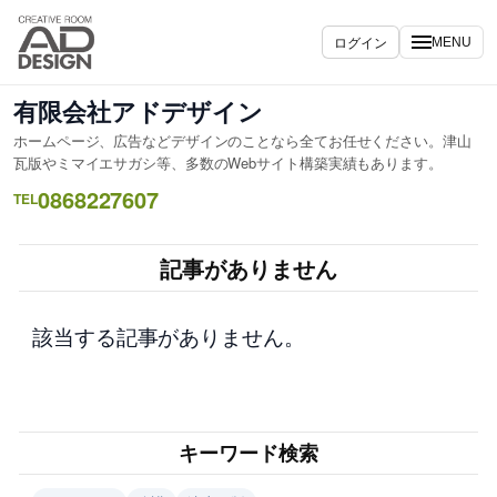
内
容
ログイン
MENU
を
ス
有限会社アドデザイン
キ
ホームページ、広告などデザインのことなら全てお任せください。津山
ッ
瓦版やミマイエサガシ等、多数のWebサイト構築実績もあります。
プ
0868227607
TEL
記事がありません
該当する記事がありません。
キーワード検索