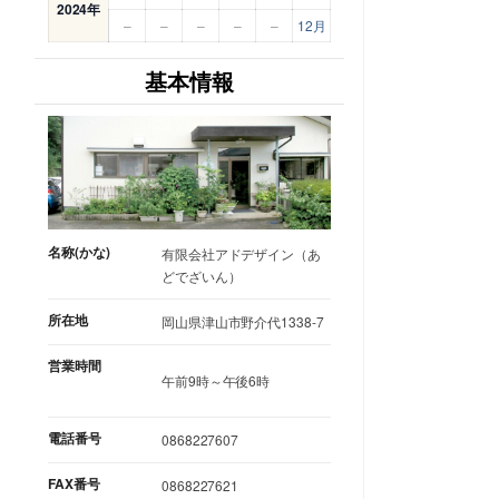
2024年
–
–
–
–
–
12月
基本情報
名称(かな)
有限会社アドデザイン（あ
どでざいん）
所在地
岡山県津山市野介代1338-7
営業時間
午前9時～午後6時
電話番号
0868227607
FAX番号
0868227621