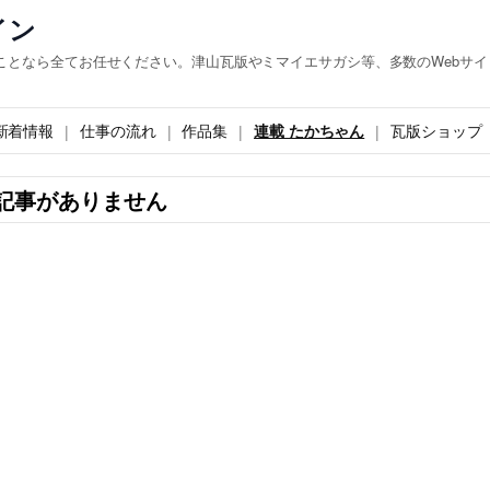
イン
ことなら全てお任せください。津山瓦版やミマイエサガシ等、多数のWebサイ
新着情報
仕事の流れ
作品集
連載 たかちゃん
瓦版ショップ
記事がありません