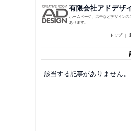
内
有限会社アドデザ
容
ホームページ、広告などデザインの
を
あります。
ス
トップ
キ
ッ
プ
該当する記事がありません。