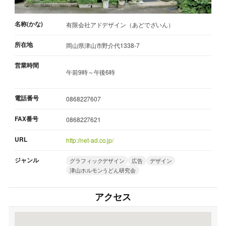
名称(かな)
有限会社アドデザイン（あどでざいん）
所在地
岡山県津山市野介代1338-7
営業時間
午前9時～午後6時
電話番号
0868227607
FAX番号
0868227621
URL
http://net-ad.co.jp/
ジャンル
グラフィックデザイン
広告
デザイン
津山ホルモンうどん研究会
アクセス