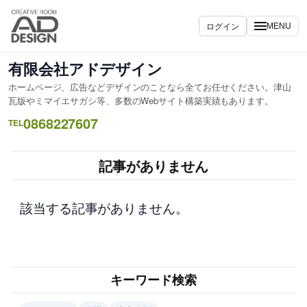
内
容
ログイン
MENU
を
ス
有限会社アドデザイン
キ
ホームページ、広告などデザインのことなら全てお任せください。津山
ッ
瓦版やミマイエサガシ等、多数のWebサイト構築実績もあります。
プ
0868227607
TEL
記事がありません
該当する記事がありません。
キーワード検索