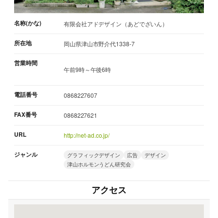
名称(かな)
有限会社アドデザイン（あどでざいん）
所在地
岡山県津山市野介代1338-7
営業時間
午前9時～午後6時
電話番号
0868227607
FAX番号
0868227621
URL
http://net-ad.co.jp/
ジャンル
グラフィックデザイン
広告
デザイン
津山ホルモンうどん研究会
アクセス