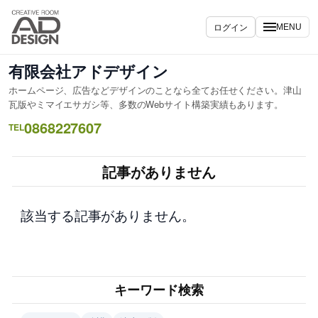
内
容
ログイン
MENU
を
ス
有限会社アドデザイン
キ
ホームページ、広告などデザインのことなら全てお任せください。津山
ッ
瓦版やミマイエサガシ等、多数のWebサイト構築実績もあります。
プ
0868227607
TEL
記事がありません
該当する記事がありません。
キーワード検索