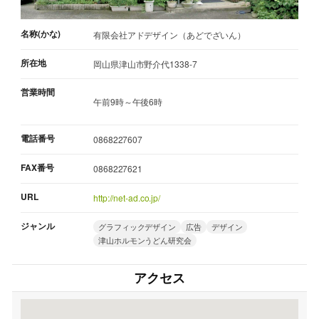
名称(かな)
有限会社アドデザイン（あどでざいん）
所在地
岡山県津山市野介代1338-7
営業時間
午前9時～午後6時
電話番号
0868227607
FAX番号
0868227621
URL
http://net-ad.co.jp/
ジャンル
グラフィックデザイン
広告
デザイン
津山ホルモンうどん研究会
アクセス