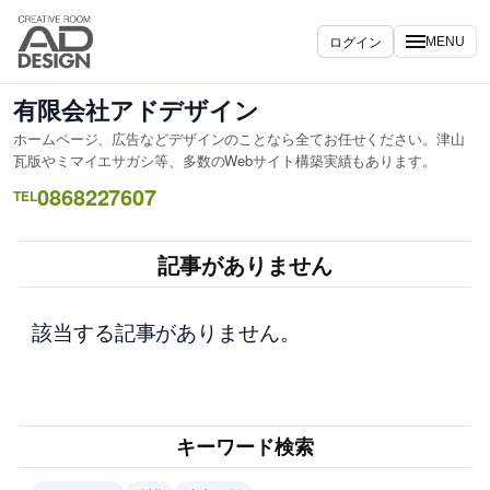
内
容
ログイン
MENU
を
ス
有限会社アドデザイン
キ
ホームページ、広告などデザインのことなら全てお任せください。津山
ッ
瓦版やミマイエサガシ等、多数のWebサイト構築実績もあります。
プ
0868227607
TEL
記事がありません
該当する記事がありません。
キーワード検索